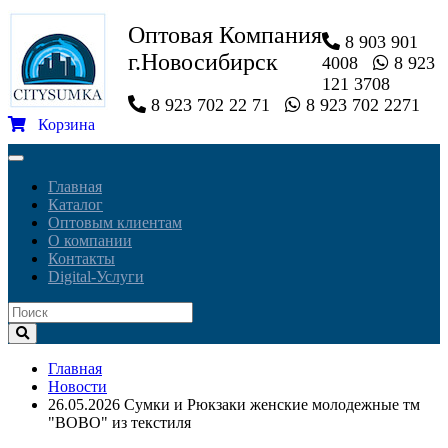
Оптовая Компания
8 903 901
г.Новосибирск
4008
8 923
121 3708
8 923 702 22 71
8 923 702 2271
Корзина
Toggle
navigation
Главная
Каталог
Оптовым клиентам
О компании
Контакты
Digital-Услуги
Главная
Новости
26.05.2026 Сумки и Рюкзаки женские молодежные тм
"BOBO" из текстиля