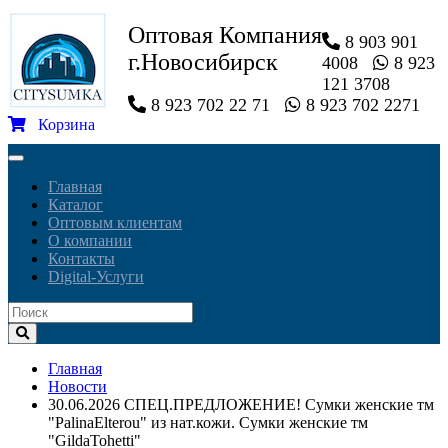
Оптовая Компания
8 903 901
г.Новосибирск
4008
8 923
121 3708
8 923 702 22 71
8 923 702 2271
Корзина
Toggle
navigation
Главная
Каталог
Оптовым клиентам
О компании
Контакты
Digital-Услуги
Главная
Новости
30.06.2026 СПЕЦ.ПРЕДЛОЖЕНИЕ! Сумки женские тм
"PalinaElterou" из нат.кожи. Сумки женские тм
"GildaTohetti"